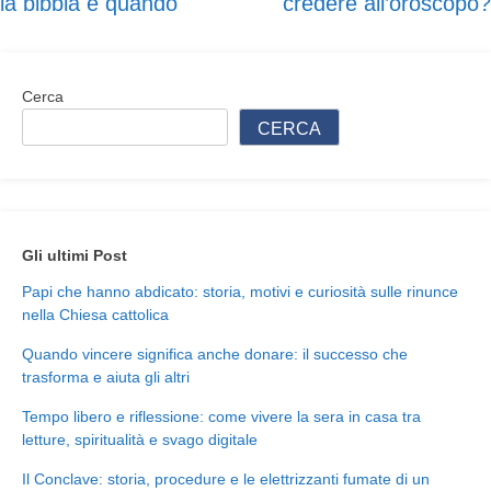
la bibbia e quando
credere all’oroscopo?
articoli
Cerca
CERCA
Gli ultimi Post
Papi che hanno abdicato: storia, motivi e curiosità sulle rinunce
nella Chiesa cattolica
Quando vincere significa anche donare: il successo che
trasforma e aiuta gli altri
Tempo libero e riflessione: come vivere la sera in casa tra
letture, spiritualità e svago digitale
Il Conclave: storia, procedure e le elettrizzanti fumate di un