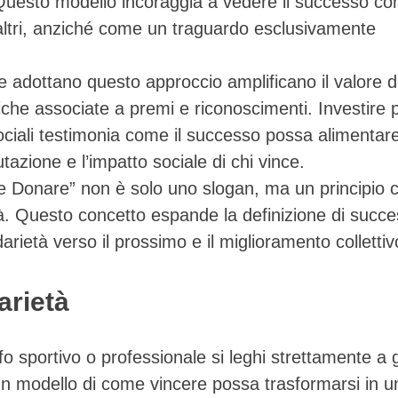
i. Questo modello incoraggia a vedere il successo c
 altri, anziché come un traguardo esclusivamente
he adottano questo approccio amplificano il valore d
opiche associate a premi e riconoscimenti. Investire 
sociali testimonia come il successo possa alimentar
utazione e l’impatto sociale di chi vince.
he Donare” non è solo uno slogan, ma un principio 
ità. Questo concetto espande la definizione di succ
darietà verso il prossimo e il miglioramento collettiv
arietà
 sportivo o professionale si leghi strettamente a g
n modello di come vincere possa trasformarsi in u