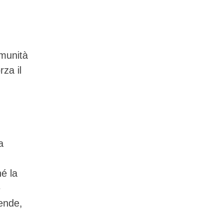
omunità
rza il
a
é la
e
tende,