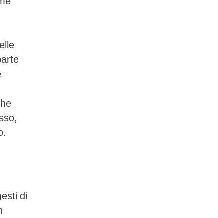
ome
elle
parte
e
che
esso,
o.
esti di
n