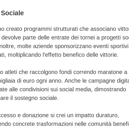
 Sociale
no creato programmi strutturati che associano vitto
volve parte delle entrate dei tornei a progetti soc
Inoltre, molte aziende sponsorizzano eventi sportiv
i, moltiplicando l’effetto benefico delle vittorie.
Skip
to
o atleti che raccolgono fondi correndo maratone a
content
migliaia di euro ogni anno. Anche le campagne digita
te alle condivisioni sui social media, dimostrando
care il sostegno sociale.
ccesso e donazione si crei un impatto duraturo,
enendo concrete trasformazioni nelle comunità benefi