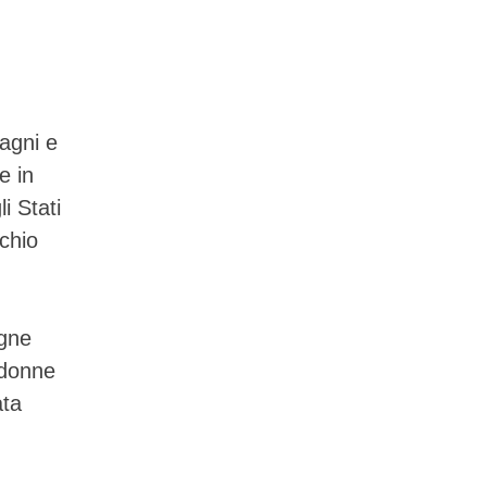
agni e
e in
i Stati
chio
gne
 donne
ata