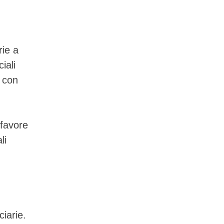
rie a
iali
i con
 favore
li
ciarie.