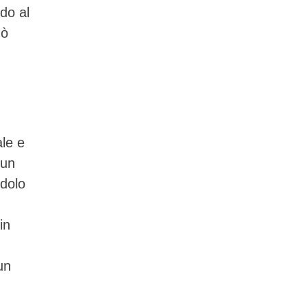
do al
uò
ale e
 un
ndolo
in
un