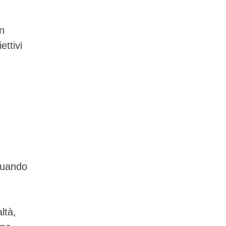
in
ettivi
 quando
ltà,