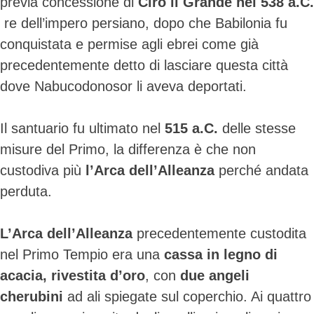
previa concessione di
Ciro il Grande nel 538 a.C.
Skip
re dell’impero persiano, dopo che Babilonia fu
to
conquistata e permise agli ebrei come già
content
precedentemente detto di lasciare questa città
dove Nabucodonosor li aveva deportati.
Il santuario fu ultimato nel
515 a.C.
delle stesse
misure del Primo, la differenza è che non
custodiva più
l’Arca dell’Alleanza
perché andata
perduta.
L’Arca dell’Alleanza
precedentemente custodita
nel Primo Tempio era una
cassa in legno di
acacia,
rivestita d’oro
, con
due angeli
cherubini
ad ali spiegate sul coperchio. Ai quattro